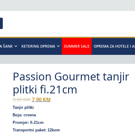
A ŠANK
KETERING OPREMA
SUMMER SALE
OPREMA ZA HOTELE I 
Passion Gourmet tanjir
plitki fi.21cm
Original
Current
9,90
KM
7,90
KM
price
price
Tanjir plitki
was:
is:
Boja: crvena
9,90 KM.
7,90 KM.
Promjer: fi.21cm
Transportni paket: 12kom