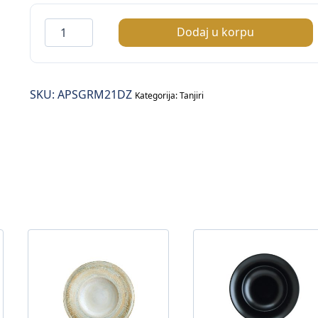
Passion
Dodaj u korpu
Gourmet
tanjir
plitki
SKU:
APSGRM21DZ
fi.21cm
Kategorija:
Tanjiri
količina