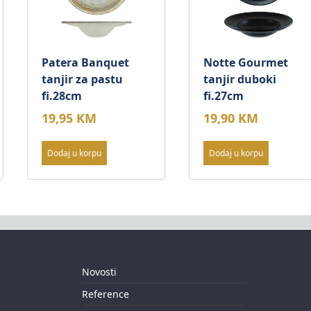
Patera Banquet
Notte Gourmet
tanjir za pastu
tanjir duboki
fi.28cm
fi.27cm
19,95
KM
19,90
KM
Dodaj u korpu
Dodaj u korpu
Novosti
Reference