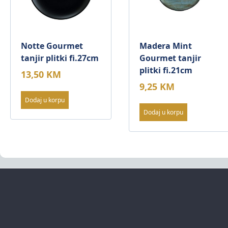
Notte Gourmet
Madera Mint
tanjir plitki fi.27cm
Gourmet tanjir
plitki fi.21cm
13,50
KM
9,25
KM
Dodaj u korpu
Dodaj u korpu