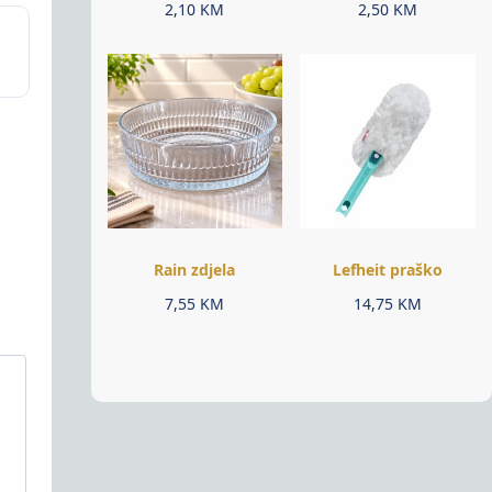
2,10
KM
2,50
KM
Rain zdjela
Lefheit praško
7,55
KM
14,75
KM