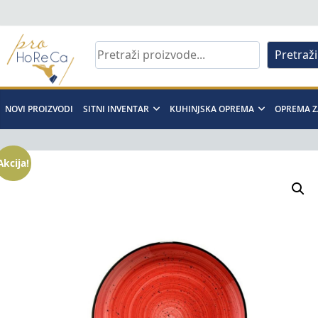
Skip
to
content
Pretraži
Pro
Horeca
NOVI PROIZVODI
SITNI INVENTAR
KUHINJSKA OPREMA
OPREMA Z
d.o.o
Akcija!
Pro
Horeca
d.o.o