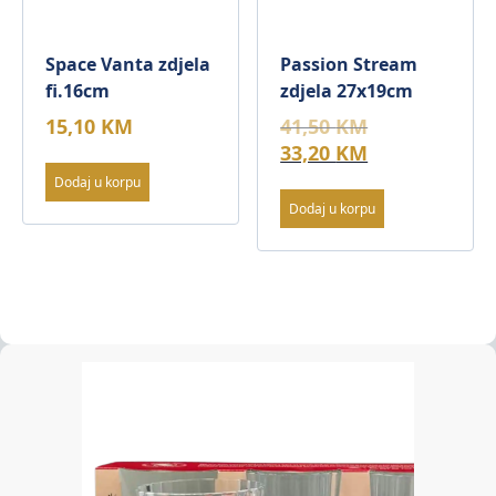
Space Vanta zdjela
Passion Stream
fi.16cm
zdjela 27x19cm
Original
15,10
KM
41,50
KM
price
Current
33,20
KM
was:
price
Dodaj u korpu
41,50 KM.
is:
Dodaj u korpu
33,20 KM.