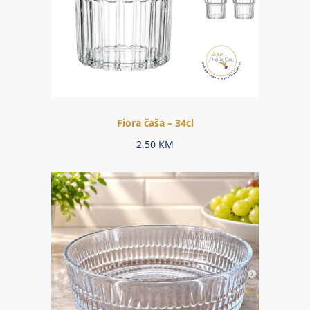
Fiora čaša – 34cl
2,50
KM