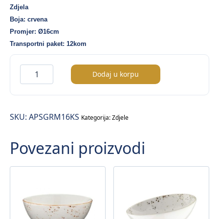
price
price
Zdjela
was:
is:
Boja: crvena
12,15 KM.
9,70 KM.
Promjer: Ø16cm
Transportni paket: 12kom
Passion
Dodaj u korpu
Gourmet
zdjela
Ø16cm
SKU:
APSGRM16KS
količina
Kategorija:
Zdjele
Povezani proizvodi