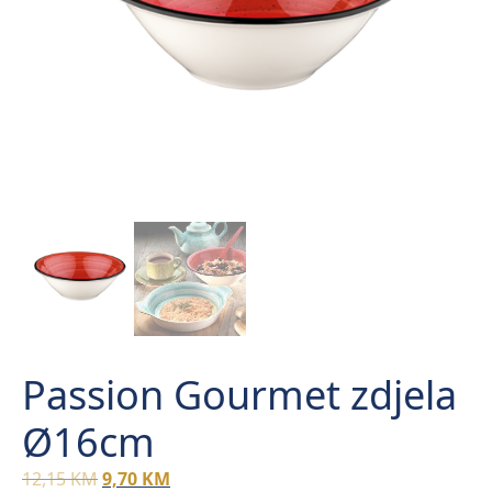
Passion Gourmet zdjela
Ø16cm
Original
Current
12,15
KM
9,70
KM