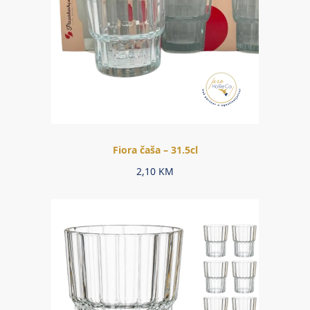
Fiora čaša – 31.5cl
2,10
KM