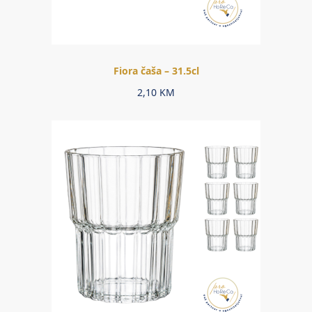
Fiora čaša – 31.5cl
2,10
KM