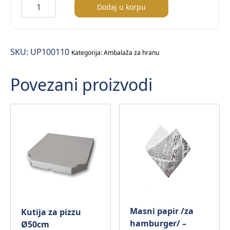
PET
Dodaj u korpu
posuda
za
baklavu
SKU:
UP100110
sa
Kategorija:
Ambalaža za hranu
poklopcem
Povezani proizvodi
–
500cl
količina
Masni papir /za
Kutija za pizzu
hamburger/ –
Ø50cm