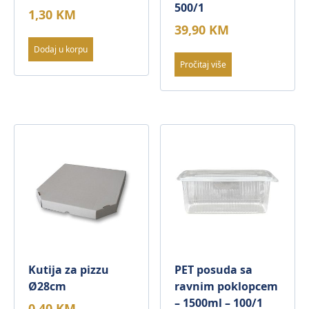
500/1
1,30
KM
39,90
KM
Dodaj u korpu
Pročitaj više
Kutija za pizzu
PET posuda sa
Ø28cm
ravnim poklopcem
– 1500ml – 100/1
0,40
KM