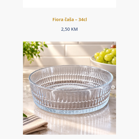
Fiora čaša – 34cl
2,50
KM