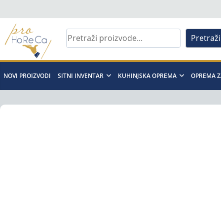
Skip
to
content
Pretraži
Pro
Horeca
NOVI PROIZVODI
SITNI INVENTAR
KUHINJSKA OPREMA
OPREMA Z
d.o.o
Pro
Horeca
d.o.o