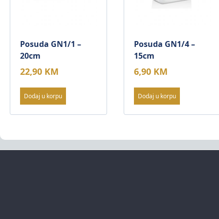
Posuda GN1/1 –
Posuda GN1/4 –
20cm
15cm
22,90
KM
6,90
KM
Dodaj u korpu
Dodaj u korpu