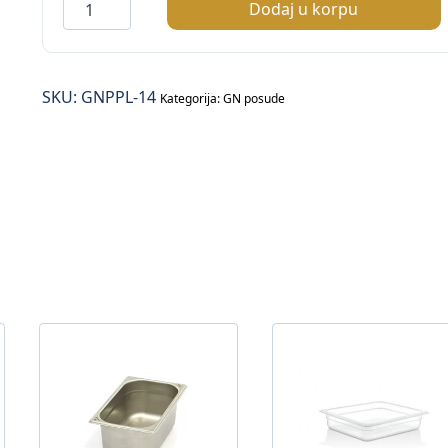
Poklopac
Dodaj u korpu
GN1/4
količina
SKU:
GNPPL-14
Kategorija:
GN posude