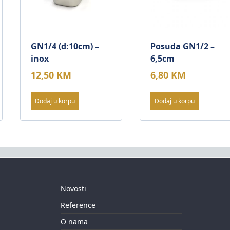
GN1/4 (d:10cm) –
Posuda GN1/2 –
inox
6,5cm
12,50
KM
6,80
KM
Dodaj u korpu
Dodaj u korpu
Novosti
Reference
O nama