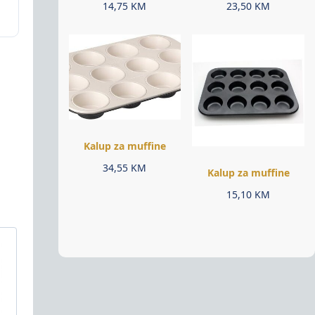
14,75
KM
23,50
KM
Kalup za muffine
34,55
KM
Kalup za muffine
15,10
KM