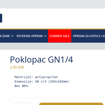
A ŠANK
KETERING OPREMA
SUMMER SALE
OPREMA ZA HOTELE I 
Poklopac GN1/4
2,95
KM
Materijal: polipropilen 

Dimenzije: GN 1/4 (265x162mm) 

Bez BPA.