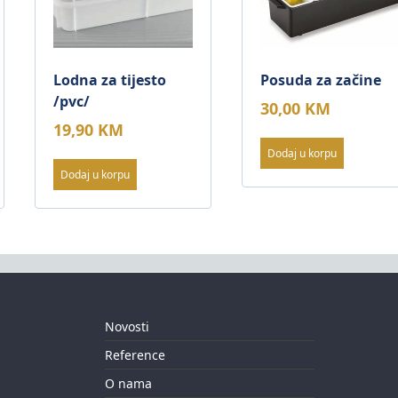
Lodna za tijesto
Posuda za začine
/pvc/
30,00
KM
19,90
KM
Dodaj u korpu
Dodaj u korpu
Novosti
Reference
O nama