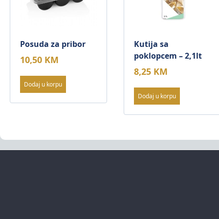
Posuda za pribor
Kutija sa
poklopcem – 2,1lt
10,50
KM
8,25
KM
Dodaj u korpu
Dodaj u korpu