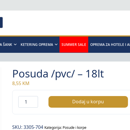
A ŠANK
KETERING OPREMA
SUMMER SALE
OPREMA ZA HOTELE I 
Posuda /pvc/ – 18lt
8,55
KM
Posuda
Dodaj u korpu
/pvc/
–
18lt
SKU:
3305-704
količina
Kategorija:
Posude i korpe