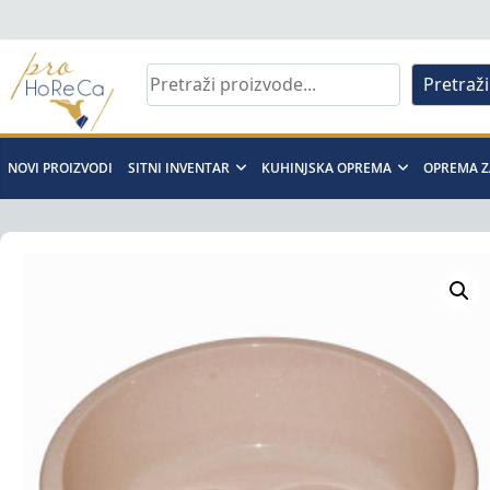
Skip
to
content
Pretraži
Pro
Horeca
NOVI PROIZVODI
SITNI INVENTAR
KUHINJSKA OPREMA
OPREMA Z
d.o.o
Pro
Horeca
d.o.o