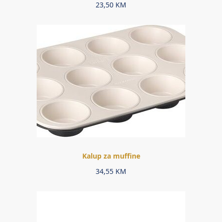
23,50
KM
Kalup za muffine
34,55
KM