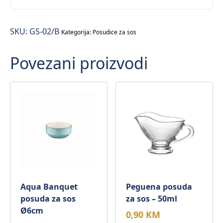
sos
količina
SKU:
GS-02/B
Kategorija:
Posudice za sos
Povezani proizvodi
Aqua Banquet
Peguena posuda
posuda za sos
za sos – 50ml
Ø6cm
0,90
KM