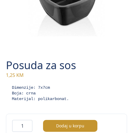
Posuda za sos
1,25
KM
Dimenzije: 7x7cm

Boja: crna

Materijal: polikarbonat.
Posuda
Dodaj u korpu
za