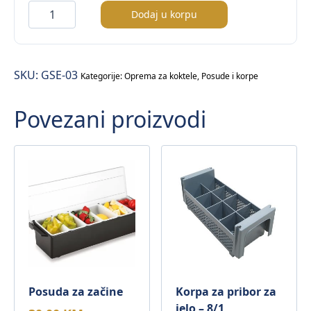
Posuda
Dodaj u korpu
za
začine
količina
SKU:
GSE-03
Kategorije:
Oprema za koktele
,
Posude i korpe
Povezani proizvodi
Posuda za začine
Korpa za pribor za
jelo – 8/1