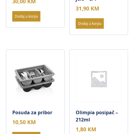
30,00
KM
31,90
KM
Dodaj u korpu
Dodaj u korpu
Posuda za pribor
Olimpia posipač –
212ml
10,50
KM
1,80
KM