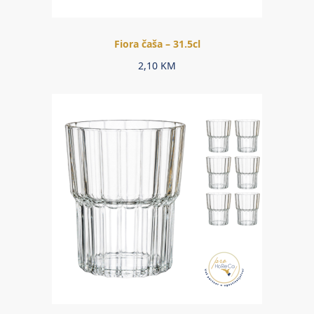
Fiora čaša – 31.5cl
2,10
KM