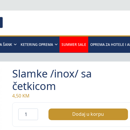
A ŠANK
KETERING OPREMA
SUMMER SALE
OPREMA ZA HOTELE I 
Slamke /inox/ sa
četkicom
4,50
KM
Slamke
Dodaj u korpu
/inox/
sa