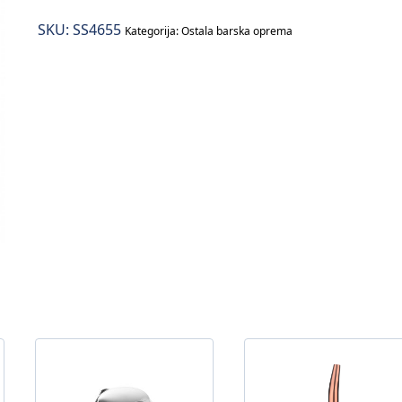
četkicom
SKU:
SS4655
količina
Kategorija:
Ostala barska oprema