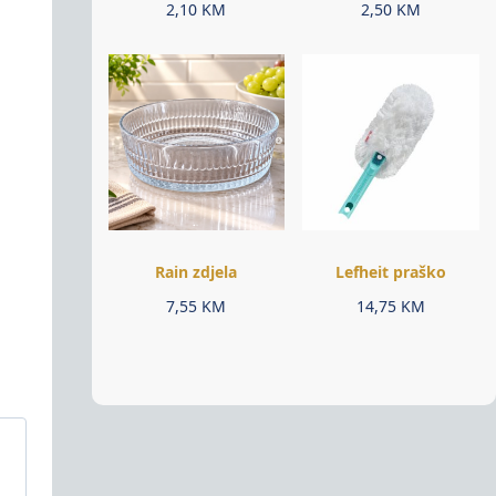
2,10
KM
2,50
KM
Rain zdjela
Lefheit praško
7,55
KM
14,75
KM