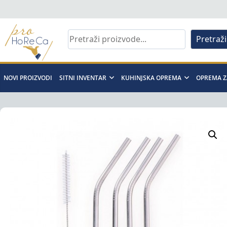
Skip
to
content
Pretraži
Pro
Horeca
NOVI PROIZVODI
SITNI INVENTAR
KUHINJSKA OPREMA
OPREMA Z
d.o.o
Pro
Horeca
d.o.o