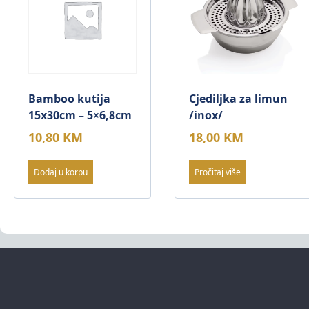
Bamboo kutija
Cjediljka za limun
15x30cm – 5×6,8cm
/inox/
10,80
KM
18,00
KM
Dodaj u korpu
Pročitaj više