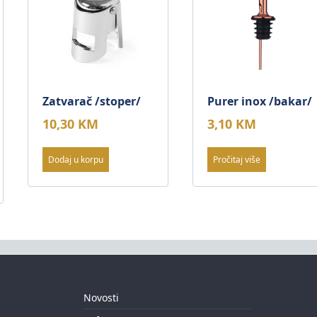
Zatvarač /stoper/
Purer inox /bakar/
10,30
KM
3,10
KM
Dodaj u korpu
Pročitaj više
Novosti