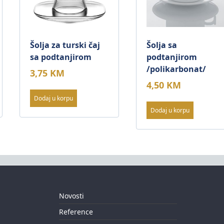
Šolja za turski čaj
Šolja sa
sa podtanjirom
podtanjirom
/polikarbonat/
3,75
KM
4,50
KM
Dodaj u korpu
Dodaj u korpu
Novosti
Reference