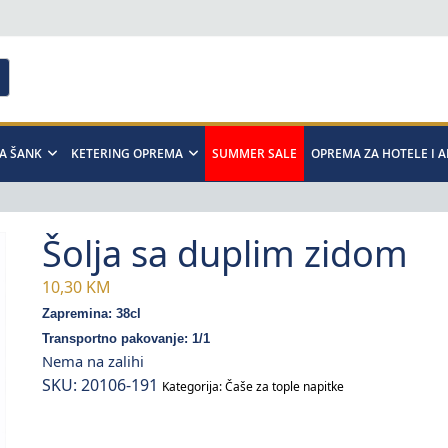
A ŠANK
KETERING OPREMA
SUMMER SALE
OPREMA ZA HOTELE I 
Šolja sa duplim zidom
10,30
KM
Zapremina: 38cl
Transportno pakovanje: 1/1
Nema na zalihi
SKU:
20106-191
Kategorija:
Čaše za tople napitke