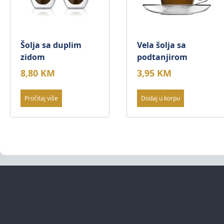
Šolja sa duplim
Vela šolja sa
zidom
podtanjirom
8,80
KM
3,95
KM
Pročitaj više
Dodaj u korpu