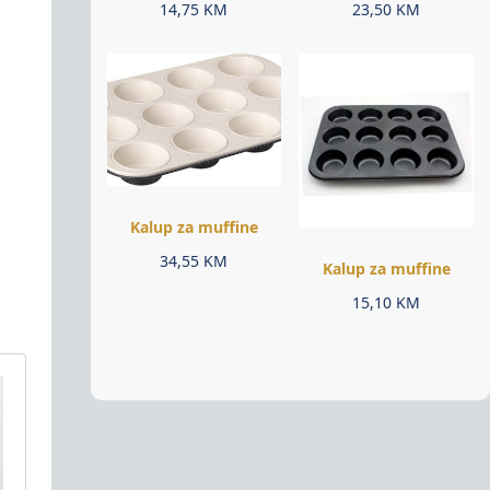
14,75
KM
23,50
KM
Kalup za muffine
34,55
KM
Kalup za muffine
15,10
KM