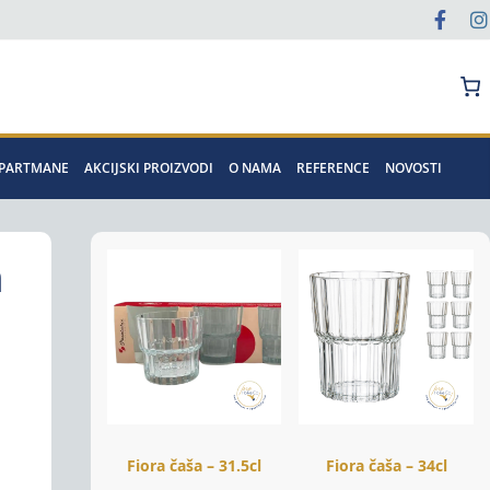
Pretraga
APARTMANE
AKCIJSKI PROIZVODI
O NAMA
REFERENCE
NOVOSTI
m
Fiora čaša – 31.5cl
Fiora čaša – 34cl