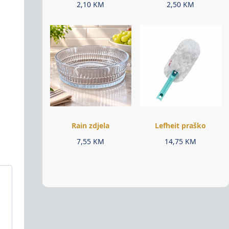
2,10
KM
2,50
KM
Rain zdjela
Lefheit praško
7,55
KM
14,75
KM