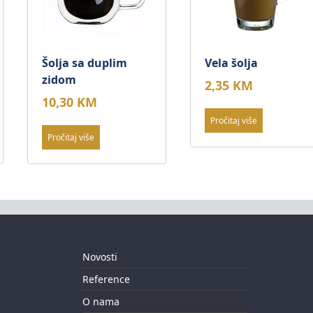
Šolja sa duplim
Vela šolja
zidom
2,35
KM
10,30
KM
Pročitaj više
Pročitaj više
Novosti
Reference
O nama