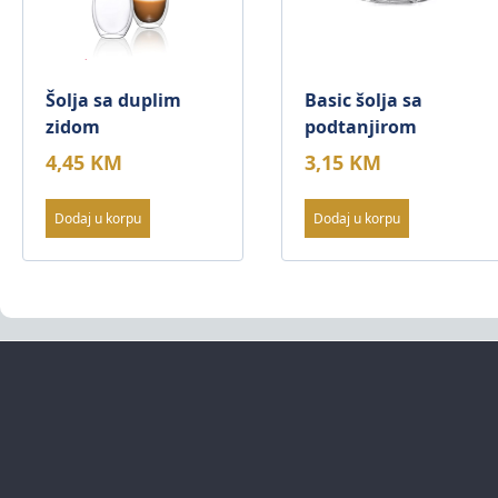
Šolja sa duplim
Basic šolja sa
zidom
podtanjirom
4,45
KM
3,15
KM
Dodaj u korpu
Dodaj u korpu