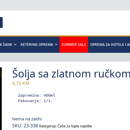
A ŠANK
KETERING OPREMA
SUMMER SALE
OPREMA ZA HOTELE I 
Šolja sa zlatnom ručko
4,75
KM
Zapremina: 400ml

Pakovanje: 1/1.
Nema na zalihi
SKU:
23-338
Kategorija:
Čaše za tople napitke