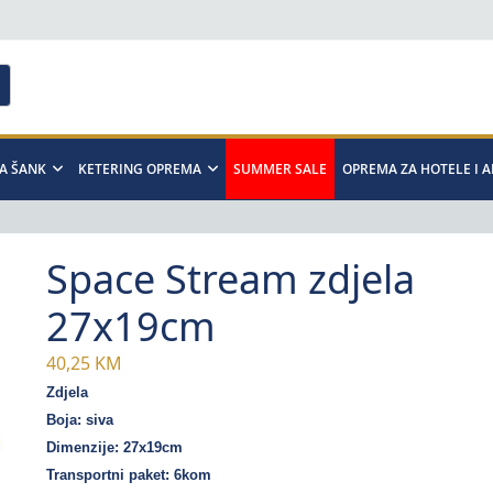
A ŠANK
KETERING OPREMA
SUMMER SALE
OPREMA ZA HOTELE I 
Space Stream zdjela
27x19cm
40,25
KM
Zdjela
Boja: siva
Dimenzije: 27x19cm
Transportni paket: 6kom