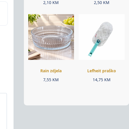
2,10
KM
2,50
KM
Rain zdjela
Lefheit praško
7,55
KM
14,75
KM