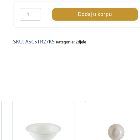
Space
Dodaj u korpu
Stream
zdjela
27x19cm
SKU:
ASCSTR27KS
količina
Kategorija:
Zdjele