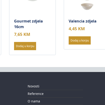
Gourmet zdjela
Valencia zdjela
16cm
4,45
KM
7,65
KM
Dodaj u korpu
Dodaj u korpu
Novosti
Reference
O nama