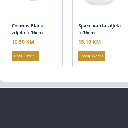
Cosmos Black
Space Vanta zdjela
zdjela fi.16cm
fi.16cm
10,50
KM
15,10
KM
Dodaj u korpu
Dodaj u korpu