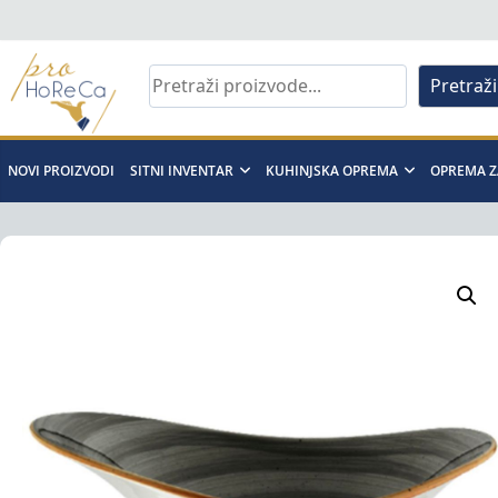
Skip
to
content
Pretraži
Pro
Horeca
NOVI PROIZVODI
SITNI INVENTAR
KUHINJSKA OPREMA
OPREMA Z
d.o.o
Pro
Horeca
d.o.o