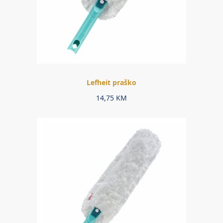
Lefheit praško
14,75
KM