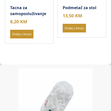
Tacna za
Podmetač za stol
samoposluživanje
13,50
KM
8,20
KM
Dodaj u korpu
Dodaj u korpu