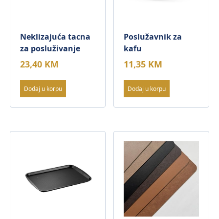
Neklizajuća tacna
Poslužavnik za
za posluživanje
kafu
23,40
KM
11,35
KM
Dodaj u korpu
Dodaj u korpu