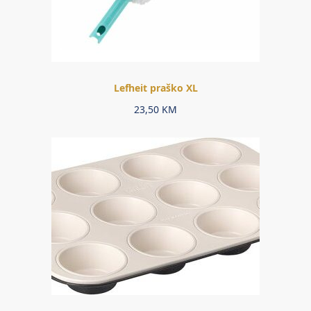
Lefheit praško XL
23,50
KM