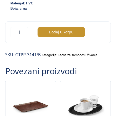
Materijal: PVC
Boja: crna
Tacna
Dodaj u korpu
za
samoposluživanje
količina
SKU:
GTPP-3141/B
Kategorija:
Tacne za samoposluživanje
Povezani proizvodi