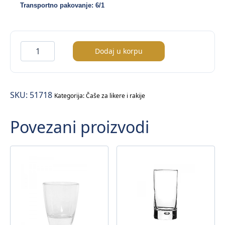
Transportno pakovanje: 6/1
Timeless
Dodaj u korpu
čaša
na
stopu
SKU:
51718
–
Kategorija:
Čaše za likere i rakije
6cl
Povezani proizvodi
količina