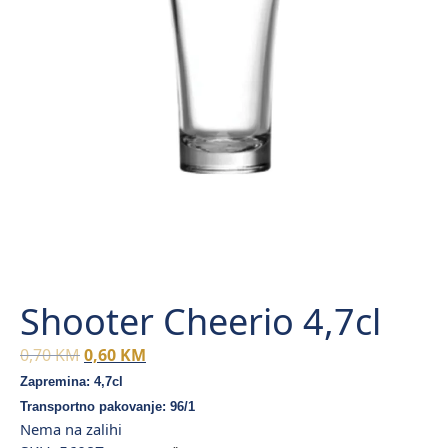
Shooter Cheerio 4,7cl
Original
Current
0,70
KM
0,60
KM
price
price
Zapremina: 4,7cl
was:
is:
Transportno pakovanje: 96/1
0,70 KM.
0,60 KM.
Nema na zalihi