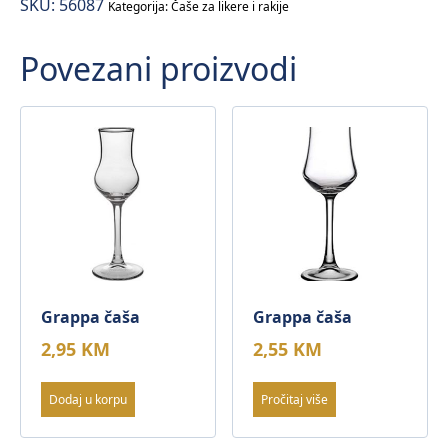
SKU:
56087
Kategorija:
Čaše za likere i rakije
Povezani proizvodi
Grappa čaša
Grappa čaša
2,95
KM
2,55
KM
Dodaj u korpu
Pročitaj više