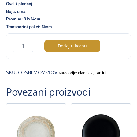
Oval / pladanj
Boja: crna
Promjer: 31x24cm
Transportni paket: 6kom
Cosmos
Dodaj u korpu
Black
Moove
oval
SKU:
COSBLMOV31OV
–
Kategorije:
Pladnjevi
,
Tanjiri
31x24cm
Povezani proizvodi
količina