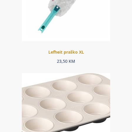
Lefheit praško XL
23,50
KM