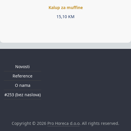
Kalup za muffine
15,10
KM
Novosti
Reference
O nama
#253 (bez naslova)
Copyright © 2026
Pro Horeca d.o.o
. All rights reserved.