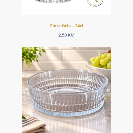
Fiora čaša – 34cl
2,50
KM