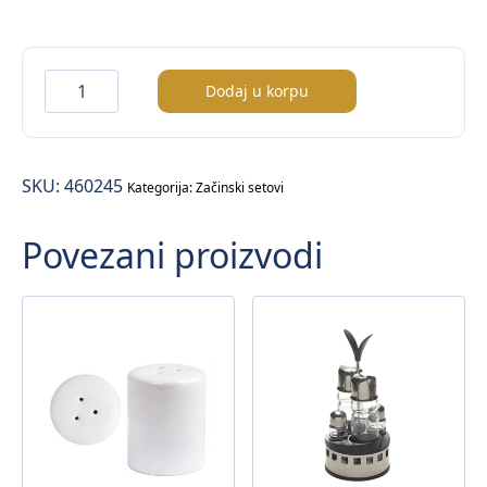
Garnitura
Dodaj u korpu
/boce
za
ulje
SKU:
460245
i
Kategorija:
Začinski setovi
ocat
Povezani proizvodi
sa
stalkom/
količina