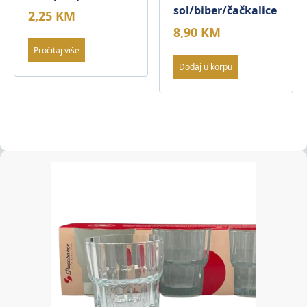
sol/biber/čačkalice
2,25
KM
8,90
KM
Pročitaj više
Dodaj u korpu