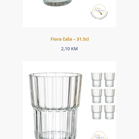
Fiora čaša – 31.5cl
2,10
KM