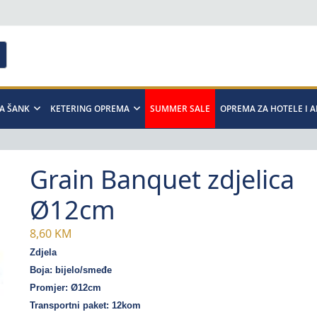
A ŠANK
KETERING OPREMA
SUMMER SALE
OPREMA ZA HOTELE I 
Grain Banquet zdjelica
Ø12cm
8,60
KM
Zdjela
Boja: bijelo/smeđe
Promjer: Ø12cm
Transportni paket: 12kom