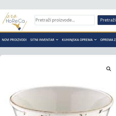
Skip
to
content
Pretraži
Pro
Horeca
NOVI PROIZVODI
SITNI INVENTAR
KUHINJSKA OPREMA
OPREMA Z
d.o.o
Pro
Horeca
d.o.o