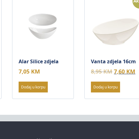
Ak
Alar Silice zdjela
Vanta zdjela 16cm
Original
C
7,05
KM
8,95
KM
7,60
KM
price
p
was:
i
Dodaj u korpu
Dodaj u korpu
8,95 KM.
7