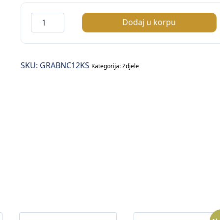
Grain
Dodaj u korpu
Banquet
zdjelica
Ø12cm
SKU:
GRABNC12KS
količina
Kategorija:
Zdjele