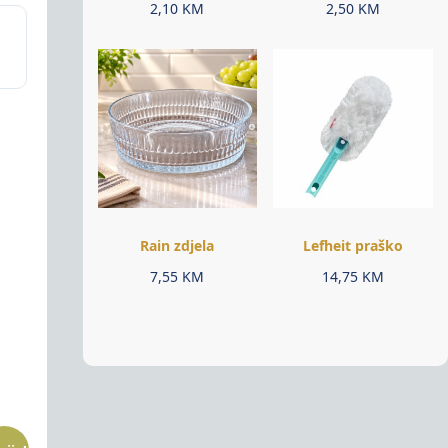
2,10
KM
2,50
KM
Rain zdjela
Lefheit praško
7,55
KM
14,75
KM