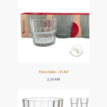
Fiora čaša – 31.5cl
2,10
KM