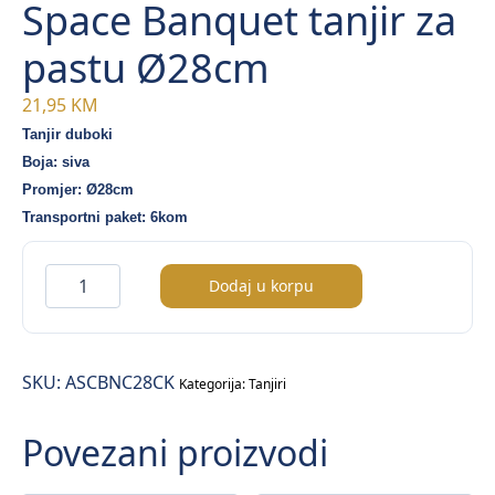
Space Banquet tanjir za
pastu Ø28cm
21,95
KM
Tanjir duboki
Boja: siva
Promjer: Ø28cm
Transportni paket: 6kom
Space
Dodaj u korpu
Banquet
tanjir
za
SKU:
ASCBNC28CK
pastu
Kategorija:
Tanjiri
Ø28cm
Povezani proizvodi
količina