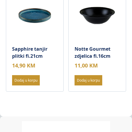
Sapphire tanjir
Notte Gourmet
plitki fi.21cm
zdjelica fi.16cm
14,90
KM
11,00
KM
Dodaj u korpu
Dodaj u korpu