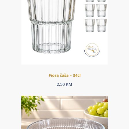
Fiora čaša – 34cl
2,50
KM