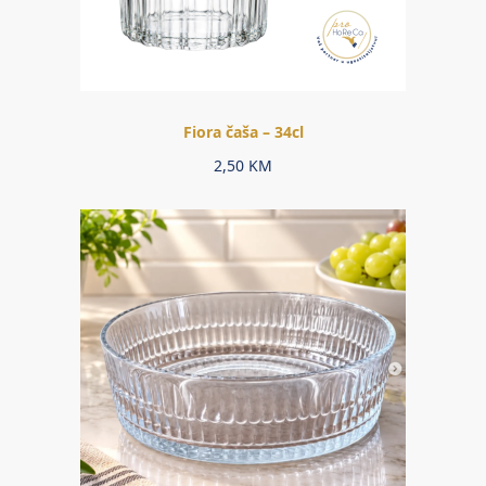
Fiora čaša – 34cl
2,50
KM