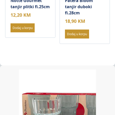
Notte Gourmet
Patera Bloom
tanjir plitki fi.25cm
tanjir duboki
fi.28cm
12,20
KM
18,90
KM
Dodaj u korpu
Dodaj u korpu