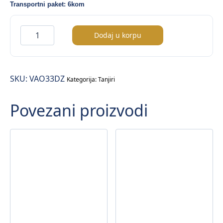
Transportni paket: 6kom
Vago
Dodaj u korpu
tanjir
plitki
33cm
SKU:
VAO33DZ
količina
Kategorija:
Tanjiri
Povezani proizvodi