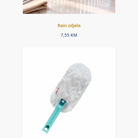
Rain zdjela
7,55
KM