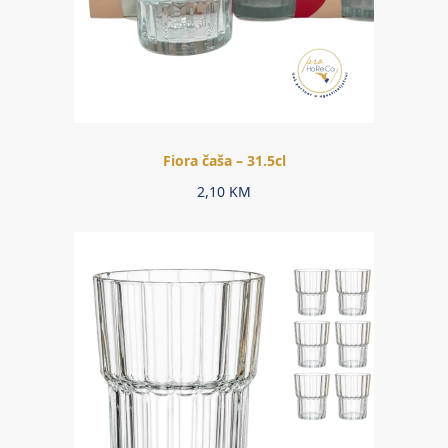
Fiora čaša – 31.5cl
2,10
KM