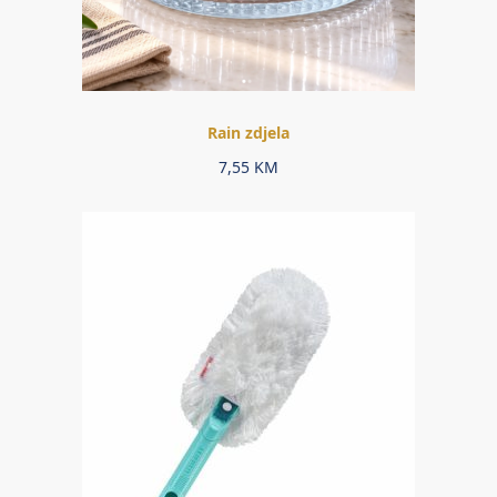
Rain zdjela
7,55
KM