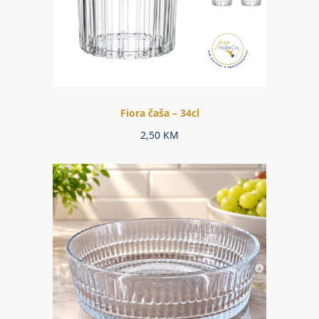
Fiora čaša – 34cl
2,50
KM