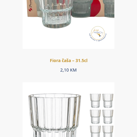
Fiora čaša – 31.5cl
2,10
KM