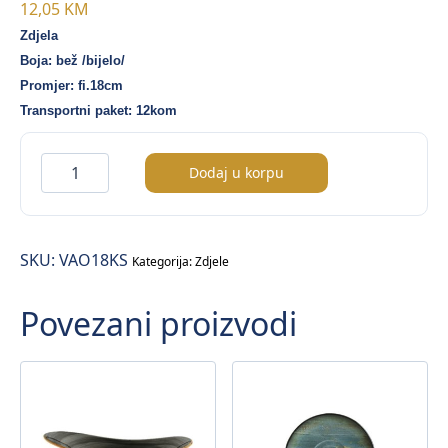
12,05
KM
Zdjela
Boja: bež /bijelo/
Promjer: fi.18cm
Transportni paket: 12kom
Vago
Dodaj u korpu
zdjela
fi.18cm
količina
SKU:
VAO18KS
Kategorija:
Zdjele
Povezani proizvodi