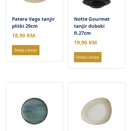
Patera Vago tanjir
Notte Gourmet
plitki 29cm
tanjir duboki
fi.27cm
18,90
KM
19,90
KM
Dodaj u korpu
Dodaj u korpu