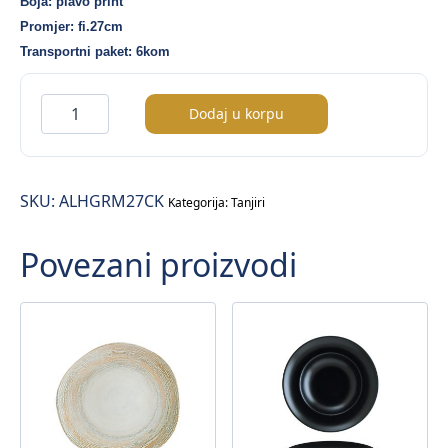
Boja: plavo print
Promjer: fi.27cm
Transportni paket: 6kom
Alhambra
Dodaj u korpu
Gourmet
tanjir
duboki
SKU:
ALHGRM27CK
fi.27cm
Kategorija:
Tanjiri
količina
Povezani proizvodi