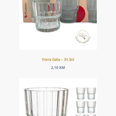
Fiora čaša – 31.5cl
2,10
KM