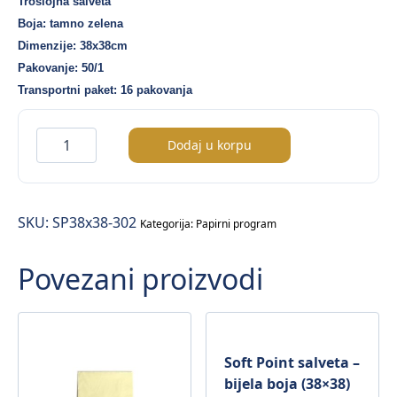
Troslojna salveta
Boja: tamno zelena
Dimenzije: 38x38cm
Pakovanje: 50/1
Transportni paket: 16 pakovanja
Soft
Dodaj u korpu
Point
salveta
–
SKU:
SP38x38-302
tamno
Kategorija:
Papirni program
zelena
Povezani proizvodi
boja
(38×38)
–
50/1
količina
Soft Point salveta –
bijela boja (38×38)