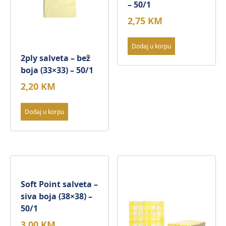
– 50/1
2,75
KM
Dodaj u korpu
2ply salveta – bež
boja (33×33) – 50/1
2,20
KM
Dodaj u korpu
Soft Point salveta –
siva boja (38×38) –
50/1
3,00
KM