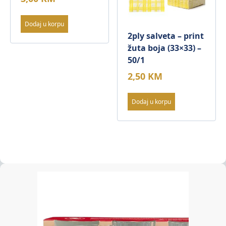
Dodaj u korpu
2ply salveta – print
žuta boja (33×33) –
50/1
2,50
KM
Dodaj u korpu