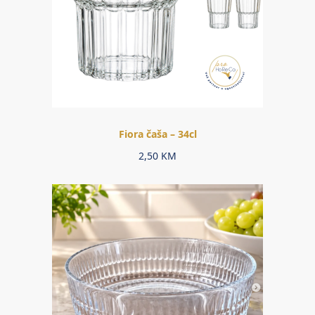
Fiora čaša – 34cl
2,50
KM