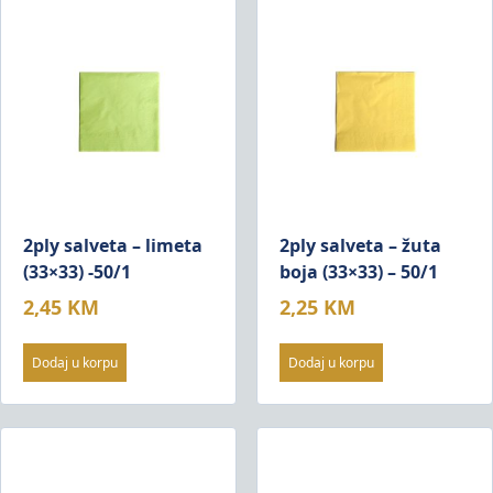
2ply salveta – limeta
2ply salveta – žuta
(33×33) -50/1
boja (33×33) – 50/1
2,45
KM
2,25
KM
Dodaj u korpu
Dodaj u korpu