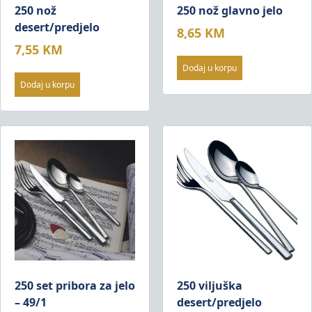
250 nož
250 nož glavno jelo
desert/predjelo
8,65
KM
7,55
KM
Dodaj u korpu
Dodaj u korpu
250 set pribora za jelo
250 viljuška
– 49/1
desert/predjelo