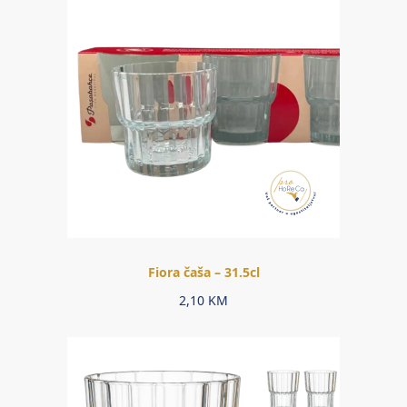
Fiora čaša – 31.5cl
2,10
KM