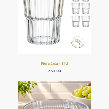
Fiora čaša – 34cl
2,50
KM