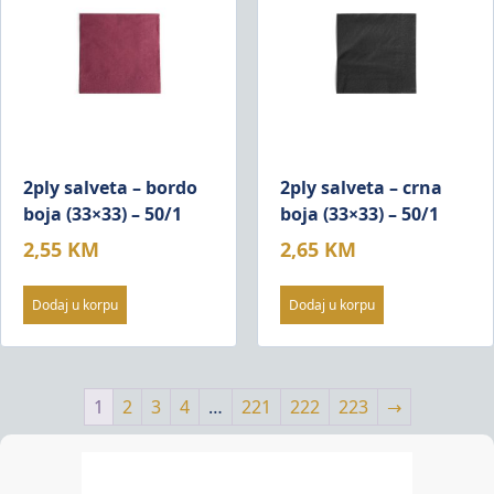
2ply salveta – bordo
2ply salveta – crna
boja (33×33) – 50/1
boja (33×33) – 50/1
2,55
KM
2,65
KM
Dodaj u korpu
Dodaj u korpu
1
2
3
4
…
221
222
223
→