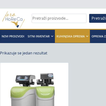
Skip
to
content
Pretraži
Pro
Horeca
NOVI PROIZVODI
SITNI INVENTAR
KUHINJSKA OPREMA
OPREMA Z
d.o.o
Prikazuje se jedan rezultat
Pro
Horeca
d.o.o