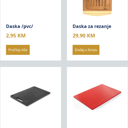
Daska /pvc/
Daska za rezanje
2,95
KM
29,90
KM
Pročitaj više
Dodaj u korpu