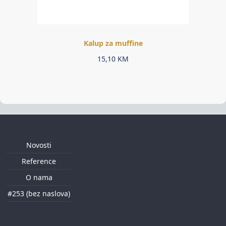
Kalup za muffine
15,10
KM
Novosti
Reference
O nama
#253 (bez naslova)