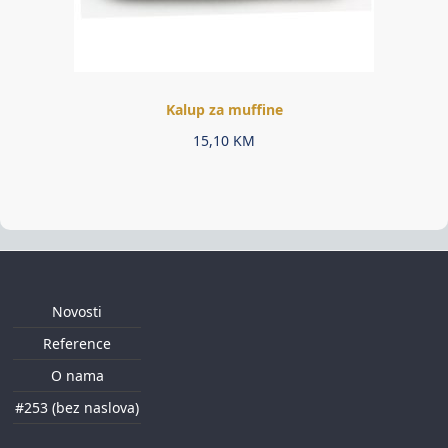
Kalup za muffine
15,10
KM
Novosti
Reference
O nama
#253 (bez naslova)