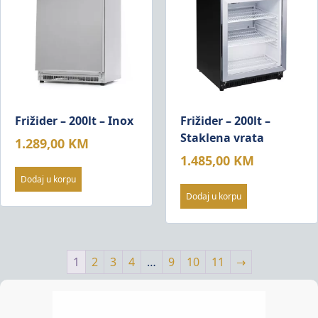
Frižider – 200lt – Inox
Frižider – 200lt –
Staklena vrata
1.289,00
KM
1.485,00
KM
Dodaj u korpu
Dodaj u korpu
1
2
3
4
…
9
10
11
→