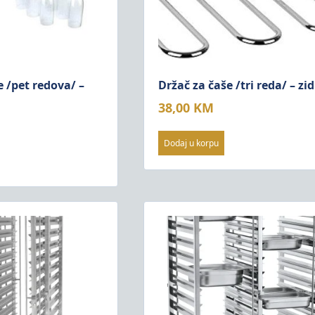
e /pet redova/ –
Držač za čaše /tri reda/ – zid
38,00
KM
Dodaj u korpu