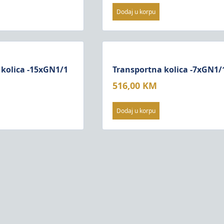
Dodaj u korpu
 kolica -15xGN1/1
Transportna kolica -7xGN1/
516,00
KM
Dodaj u korpu