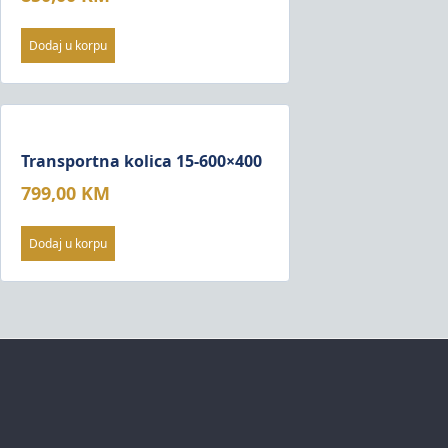
Dodaj u korpu
Transportna kolica 15-600×400
799,00
KM
Dodaj u korpu