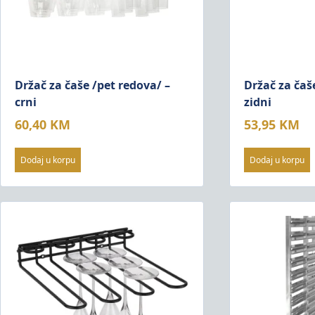
Držač za čaše /pet redova/ –
Držač za čaš
crni
zidni
60,40
KM
53,95
KM
Dodaj u korpu
Dodaj u korpu