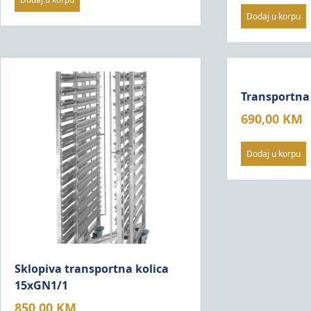
Dodaj u korpu
Transportna
690,00
KM
Dodaj u korpu
Sklopiva transportna kolica
15xGN1/1
850,00
KM