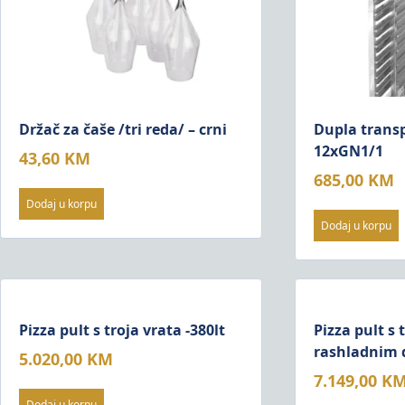
Držač za čaše /tri reda/ – crni
Dupla transp
12xGN1/1
43,60
KM
685,00
KM
Dodaj u korpu
Dodaj u korpu
Pizza pult s troja vrata -380lt
Pizza pult s 
rashladnim 
5.020,00
KM
7.149,00
K
Dodaj u korpu