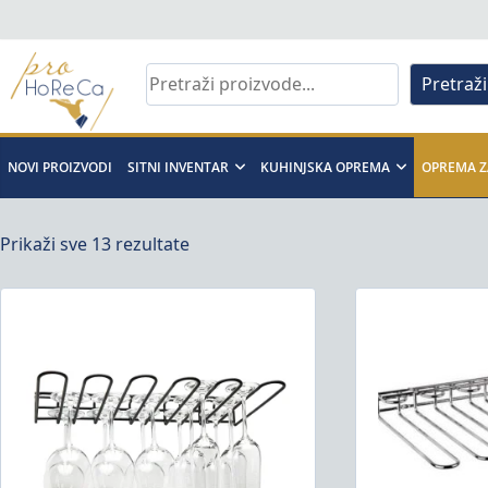
Skip
to
content
Pretraži
Pro
Horeca
NOVI PROIZVODI
SITNI INVENTAR
KUHINJSKA OPREMA
OPREMA Z
d.o.o
Prikaži sve 13 rezultate
Pro
Horeca
d.o.o