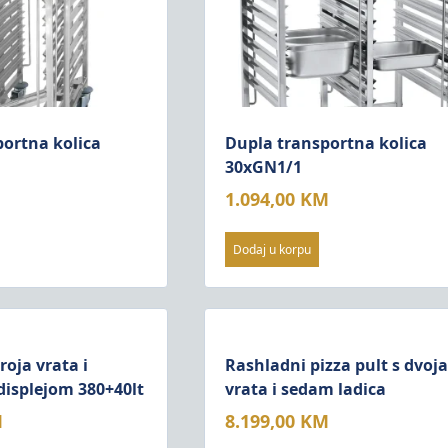
ortna kolica
Dupla transportna kolica
30xGN1/1
1.094,00
KM
Dodaj u korpu
troja vrata i
Rashladni pizza pult s dvoja
displejom 380+40lt
vrata i sedam ladica
M
8.199,00
KM