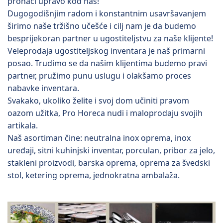
pronaći upravo kod nas!
Dugogodišnjim radom i konstantnim usavršavanjem
širimo naše tržišno učešće i cilj nam je da budemo
besprijekoran partner u ugostiteljstvu za naše klijente!
Veleprodaja ugostiteljskog inventara je naš primarni
posao. Trudimo se da našim klijentima budemo pravi
partner, pružimo punu uslugu i olakšamo proces
nabavke inventara.
Svakako, ukoliko želite i svoj dom učiniti pravom
oazom užitka, Pro Horeca nudi i maloprodaju svojih
artikala.
Naš asortiman čine: neutralna inox oprema, inox
uređaji, sitni kuhinjski inventar, porculan, pribor za jelo,
stakleni proizvodi, barska oprema, oprema za švedski
stol, ketering oprema, jednokratna ambalaža.