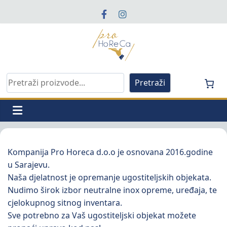
Skip
to
content
Pro
Horeca
Pretraga
Pretraži
O nama
d.o.o
Pro
Horeca
Kompanija Pro Horeca d.o.o je osnovana 2016.godine
d.o.o
u Sarajevu.
Naša djelatnost je opremanje ugostiteljskih objekata.
Nudimo širok izbor neutralne inox opreme, uređaja, te
cjelokupnog sitnog inventara.
Sve potrebno za Vaš ugostiteljski objekat možete