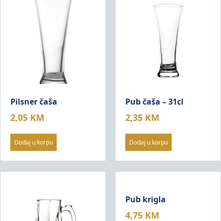
Pilsner čaša
Pub čaša – 31cl
2,05
KM
2,35
KM
Dodaj u korpu
Dodaj u korpu
Pub krigla
4,75
KM