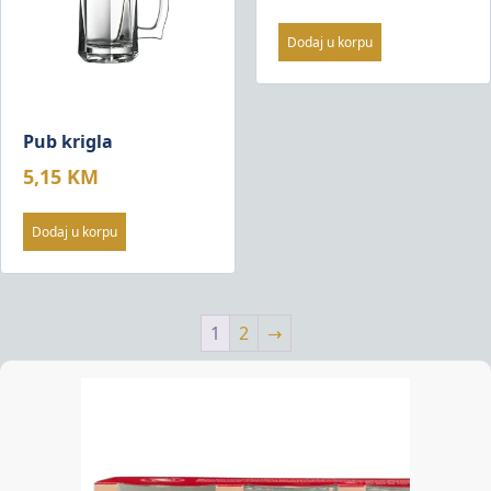
Dodaj u korpu
Pub krigla
5,15
KM
Dodaj u korpu
1
2
→