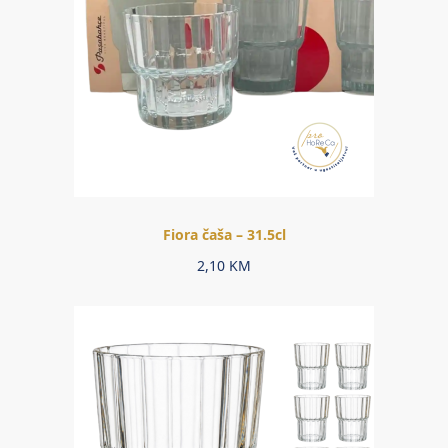
Fiora čaša – 31.5cl
2,10
KM