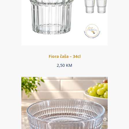
Fiora čaša – 34cl
2,50
KM