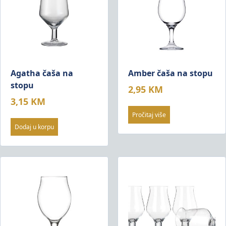
Agatha čaša na
Amber čaša na stopu
stopu
2,95
KM
3,15
KM
Pročitaj više
Dodaj u korpu