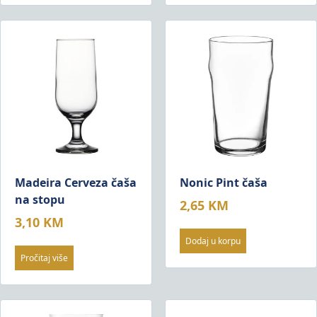
Madeira Cerveza čaša
Nonic Pint čaša
na stopu
2,65
KM
3,10
KM
Dodaj u korpu
Pročitaj više