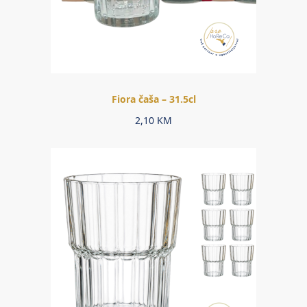
Fiora čaša – 31.5cl
2,10
KM