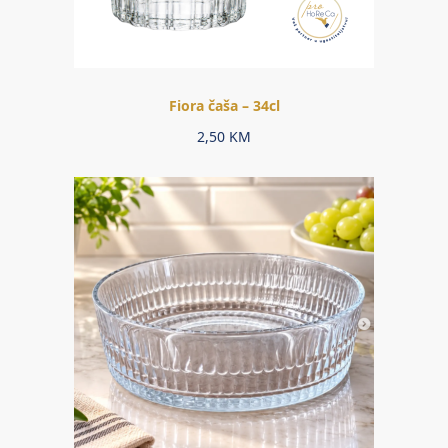
Fiora čaša – 34cl
2,50
KM