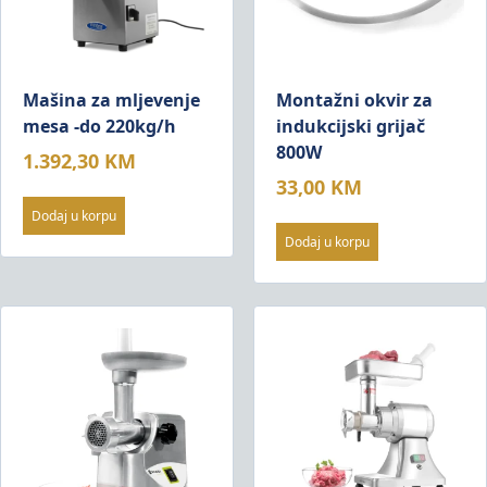
Mašina za mljevenje
Montažni okvir za
mesa -do 220kg/h
indukcijski grijač
800W
1.392,30
KM
33,00
KM
Dodaj u korpu
Dodaj u korpu