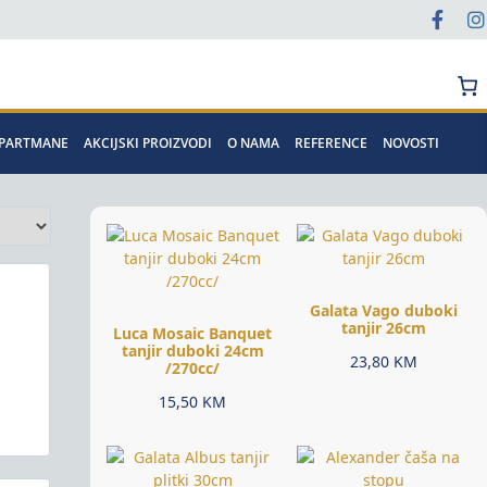
Pretraga
APARTMANE
AKCIJSKI PROIZVODI
O NAMA
REFERENCE
NOVOSTI
Galata Vago duboki
tanjir 26cm
Luca Mosaic Banquet
tanjir duboki 24cm
23,80
KM
/270cc/
15,50
KM