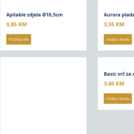
Apilable zdjela Ø10,5cm
Aurora plad
0,85
KM
3,55
KM
Pročitaj više
Dodaj u korpu
Basic vrč za
3,60
KM
Dodaj u korpu