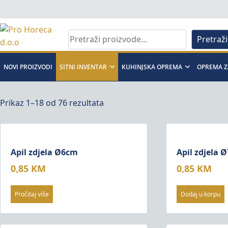
Skip
to
content
Pro
Pretraži
Horeca
NOVI PROIZVODI
SITNI INVENTAR
KUHINJSKA OPREMA
OPREMA Z
d.o.o
Prikaz 1–18 od 76 rezultata
Pro
Horeca
d.o.o
Apil zdjela Ø6cm
Apil zdjela 
0,85
KM
0,85
KM
Pročitaj više
Dodaj u korpu