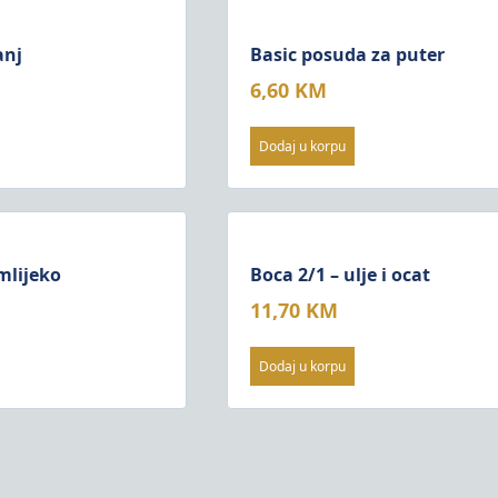
anj
Basic posuda za puter
6,60
KM
Dodaj u korpu
 mlijeko
Boca 2/1 – ulje i ocat
11,70
KM
Dodaj u korpu