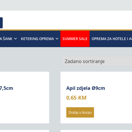
A ŠANK
KETERING OPREMA
SUMMER SALE
OPREMA ZA HOTELE I 
Ø7,5cm
Apil zdjela Ø9cm
0,65
KM
Dodaj u korpu