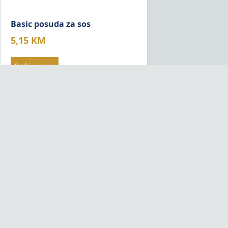
Basic posuda za sos
5,15
KM
Dodaj u korpu
Bolero posuda za led
Borcam vatr
3,65
KM
10,95
KM
Dodaj u korpu
Dodaj u korpu
Čajnik
Čajnik