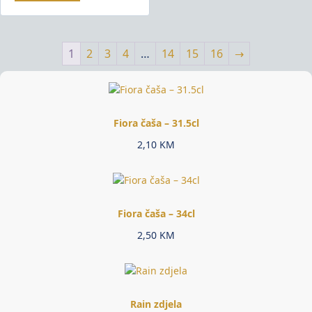
1
2
3
4
…
14
15
16
→
Fiora čaša – 31.5cl
2,10
KM
Fiora čaša – 34cl
2,50
KM
Rain zdjela