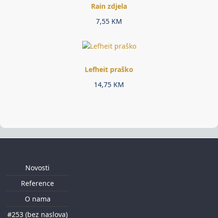
Rain zdjela
7,55
KM
Lefheit praško
14,75
KM
Novosti
Reference
O nama
#253 (bez naslova)