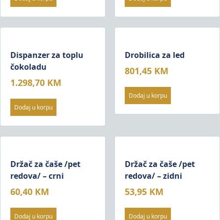
Dispanzer za toplu
Drobilica za led
čokoladu
801,45
KM
1.298,70
KM
Dodaj u korpu
Dodaj u korpu
Držač za čaše /pet
Držač za čaše /pet
redova/ – crni
redova/ – zidni
60,40
KM
53,95
KM
Dodaj u korpu
Dodaj u korpu