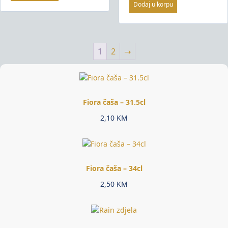
Dodaj u korpu
1
2
→
Fiora čaša – 31.5cl
2,10
KM
Fiora čaša – 34cl
2,50
KM