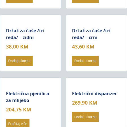
Držač za čaše /tri
Držač za čaše /tri
reda/ – zidni
reda/ – crni
38,00
KM
43,60
KM
Dodaj u korpu
Dodaj u korpu
Električna pjenilica
Električni dispanzer
za mlijeko
269,90
KM
204,75
KM
Dodaj u korpu
Pročitaj više