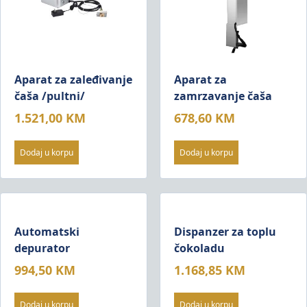
Aparat za zaleđivanje
Aparat za
čaša /pultni/
zamrzavanje čaša
1.521,00
KM
678,60
KM
Dodaj u korpu
Dodaj u korpu
Automatski
Dispanzer za toplu
depurator
čokoladu
994,50
KM
1.168,85
KM
Dodaj u korpu
Dodaj u korpu