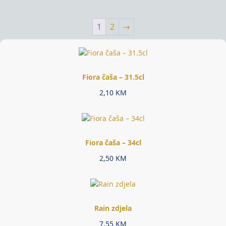
1
2
→
Fiora čaša – 31.5cl
2,10
KM
Fiora čaša – 34cl
2,50
KM
Rain zdjela
7,55
KM