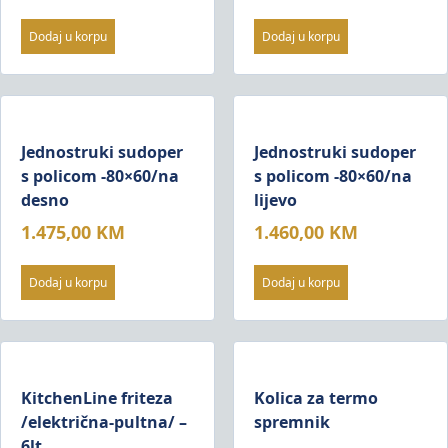
Dodaj u korpu
Dodaj u korpu
Jednostruki sudoper
Jednostruki sudoper
s policom -80×60/na
s policom -80×60/na
desno
lijevo
1.475,00
KM
1.460,00
KM
Dodaj u korpu
Dodaj u korpu
KitchenLine friteza
Kolica za termo
/električna-pultna/ –
spremnik
6lt