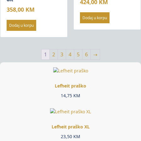
424,00
KM
358,00
KM
Dodaj u korpu
Dodaj u korpu
1
2
3
4
5
6
→
Lefheit praško
14,75
KM
Lefheit praško XL
23,50
KM