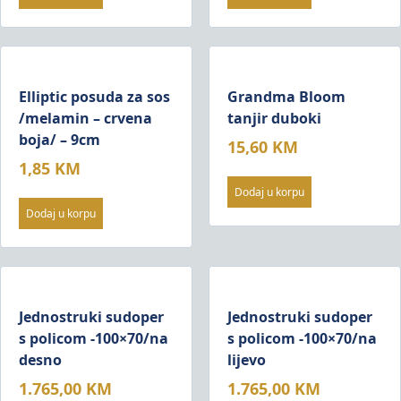
7,15 KM.
5,70 
Elliptic posuda za sos
Grandma Bloom
/melamin – crvena
tanjir duboki
boja/ – 9cm
15,60
KM
1,85
KM
Dodaj u korpu
Dodaj u korpu
Jednostruki sudoper
Jednostruki sudoper
s policom -100×70/na
s policom -100×70/na
desno
lijevo
1.765,00
KM
1.765,00
KM