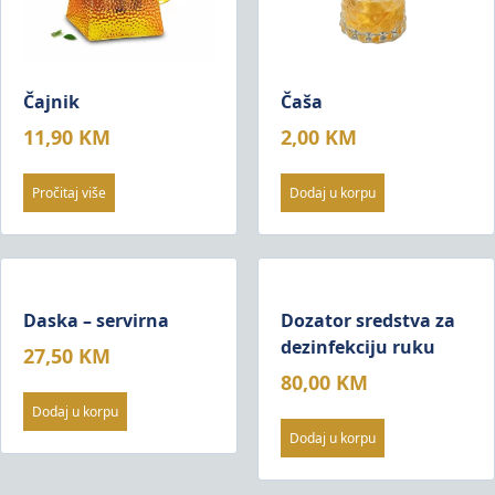
Čajnik
Čaša
11,90
KM
2,00
KM
Pročitaj više
Dodaj u korpu
Daska – servirna
Dozator sredstva za
dezinfekciju ruku
27,50
KM
80,00
KM
Dodaj u korpu
Dodaj u korpu