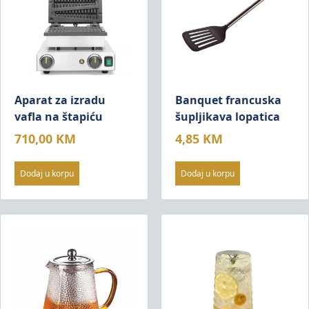
Aparat za izradu
Banquet francuska
vafla na štapiću
šupljikava lopatica
710,00
KM
4,85
KM
Dodaj u korpu
Dodaj u korpu