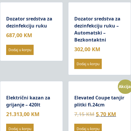
Dozator sredstva za
Dozator sredstva za
dezinfekciju ruku
dezinfekciju ruku –
Automatski –
687,00
KM
Bezkontaktni
302,00
KM
Dodaj u korpu
Dodaj u korpu
Akcija
Električni kazan za
Elevated Coupe tanjir
grijanje – 420lt
plitki fi.24cm
Original
Curre
21.313,00
KM
7,15
KM
5,70
KM
price
price
was:
is:
Dodaj u korpu
Dodaj u korpu