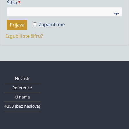
Obavezno
Šifra
*
Zapamti me
Prijava
Izgubili ste šifru?
Novosti
Reference
O nama
#253 (bez naslova)