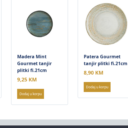
Madera Mint
Patera Gourmet
Gourmet tanjir
tanjir plitki fi.21cm
plitki fi.21cm
8,90
KM
9,25
KM
Dodaj u korpu
Dodaj u korpu