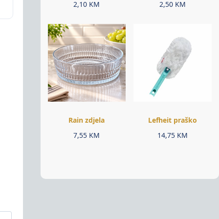
2,10
KM
2,50
KM
Rain zdjela
Lefheit praško
7,55
KM
14,75
KM