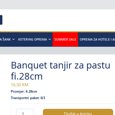
A ŠANK
KETERING OPREMA
SUMMER SALE
OPREMA ZA HOTELE I 
Banquet tanjir za pastu
fi.28cm
16,50
KM
Promjer: fi.28cm
Transportni paket: 6/1
Banquet
Dodaj u korpu