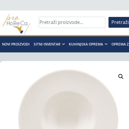
Skip
to
content
Pretraži
Pro
Horeca
NOVI PROIZVODI
SITNI INVENTAR
KUHINJSKA OPREMA
OPREMA Z
d.o.o
Pro
Horeca
d.o.o