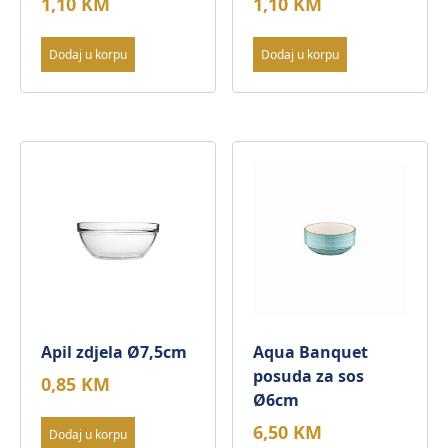
1,10
KM
1,10
KM
Dodaj u korpu
Dodaj u korpu
Apil zdjela Ø7,5cm
Aqua Banquet
posuda za sos
0,85
KM
Ø6cm
6,50
KM
Dodaj u korpu