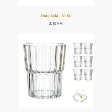
Fiora čaša – 31.5cl
2,10
KM