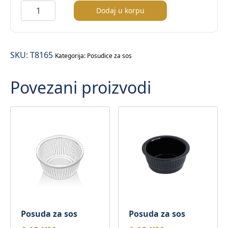
Ciotola
Dodaj u korpu
posuda
za
sos
SKU:
T8165
količina
Kategorija:
Posudice za sos
Povezani proizvodi
Posuda za sos
Posuda za sos