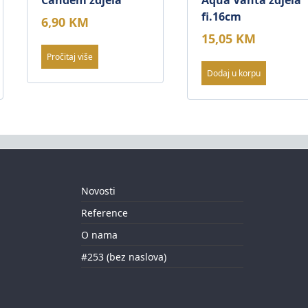
Candem zdjela
Aqua Vanta zdjela
fi.16cm
6,90
KM
15,05
KM
Pročitaj više
Dodaj u korpu
Novosti
Reference
O nama
#253 (bez naslova)