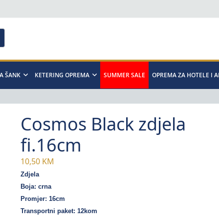
A ŠANK
KETERING OPREMA
SUMMER SALE
OPREMA ZA HOTELE I 
Cosmos Black zdjela
fi.16cm
10,50
KM
Zdjela
Boja: crna
Promjer: 16cm
Transportni paket: 12kom