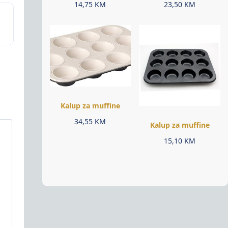
14,75
KM
23,50
KM
Kalup za muffine
34,55
KM
Kalup za muffine
15,10
KM