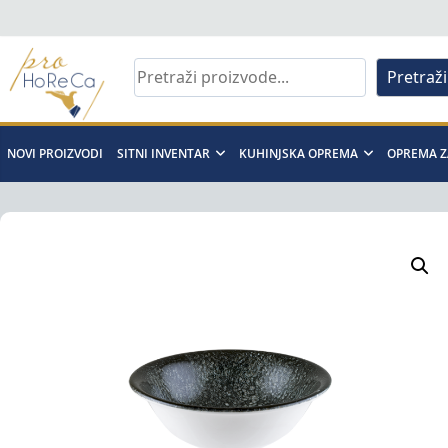
Skip
to
content
Pretraži
Pro
Horeca
NOVI PROIZVODI
SITNI INVENTAR
KUHINJSKA OPREMA
OPREMA Z
d.o.o
Pro
Horeca
d.o.o