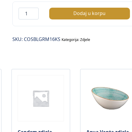
Cosmos
Dodaj u korpu
Black
zdjela
fi.16cm
SKU:
COSBLGRM16KS
količina
Kategorija:
Zdjele