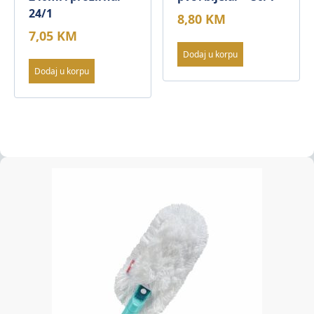
24/1
8,80
KM
7,05
KM
Dodaj u korpu
Dodaj u korpu