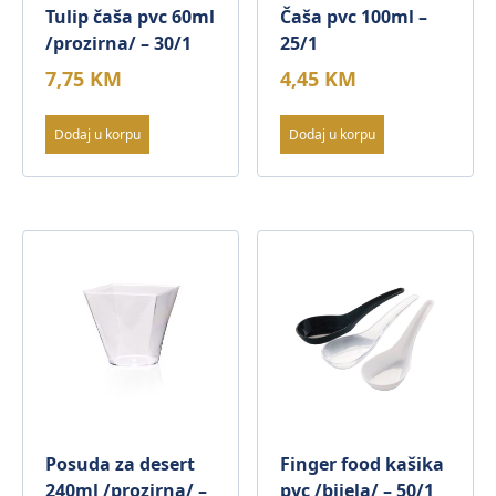
Tulip čaša pvc 60ml
Čaša pvc 100ml –
/prozirna/ – 30/1
25/1
7,75
KM
4,45
KM
Dodaj u korpu
Dodaj u korpu
Posuda za desert
Finger food kašika
240ml /prozirna/ –
pvc /bijela/ – 50/1