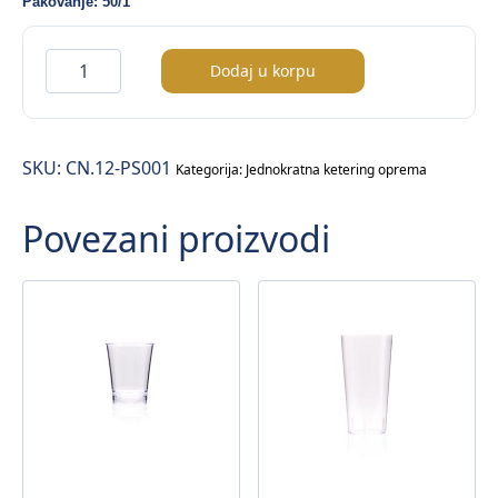
Pakovanje: 50/1
Finger
Dodaj u korpu
food
kašika
pvc
SKU:
CN.12-PS001
/prozirna/
Kategorija:
Jednokratna ketering oprema
–
Povezani proizvodi
50/1
količina