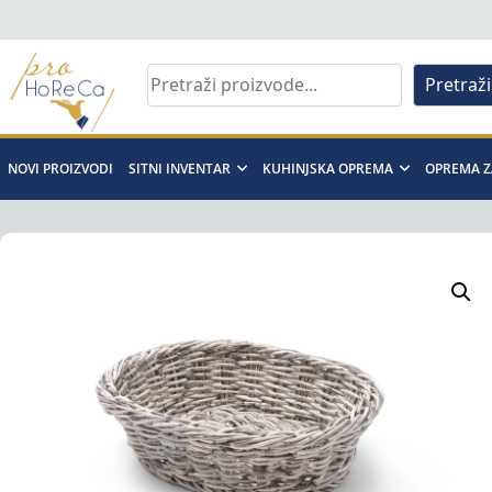
Skip
to
content
Pretraži
Pro
Horeca
NOVI PROIZVODI
SITNI INVENTAR
KUHINJSKA OPREMA
OPREMA Z
d.o.o
Pro
Horeca
d.o.o