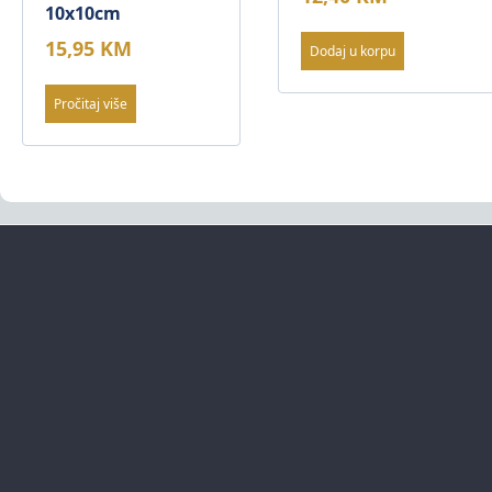
10x10cm
15,95
KM
Dodaj u korpu
Pročitaj više