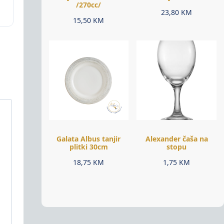
/270cc/
23,80
KM
15,50
KM
Galata Albus tanjir
Alexander čaša na
plitki 30cm
stopu
18,75
KM
1,75
KM