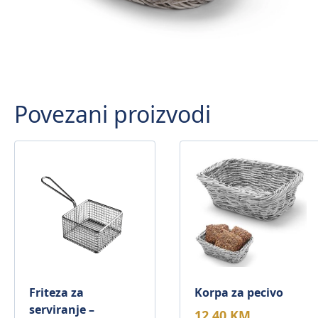
Povezani proizvodi
Friteza za
Korpa za pecivo
serviranje –
12,40
KM