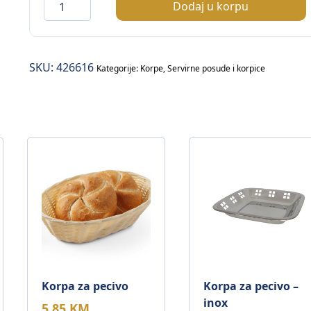
Korpa
Dodaj u korpu
za
pecivo
količina
SKU:
426616
Kategorije:
Korpe
,
Servirne posude i korpice
Korpa za pecivo
Korpa za pecivo –
inox
5,85
KM