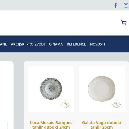
Pretraga
MANE
AKCIJSKI PROIZVODI
O NAMA
REFERENCE
NOVOSTI
Luca Mosaic Banquet
Galata Vago duboki
tanjir duboki 24cm
tanjir 26cm