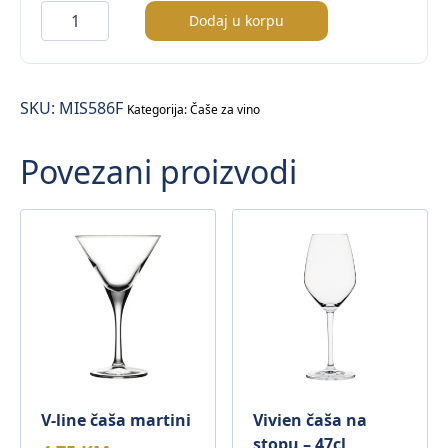
Misket
Dodaj u korpu
čaša
za
martini
SKU:
MIS586F
količina
Kategorija:
Čaše za vino
Povezani proizvodi
V-line čaša martini
Vivien čaša na
stopu – 47cl