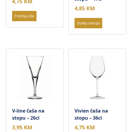
4,75
KM
4,85
KM
Pročitaj više
Dodaj u korpu
V-line čaša na
Vivien čaša na
stopu – 26cl
stopu – 36cl
3,95
KM
4,75
KM