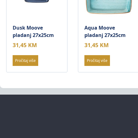
Dusk Moove
Aqua Moove
pladanj 27x25cm
pladanj 27x25cm
31,45
KM
31,45
KM
Pročitaj više
Pročitaj više