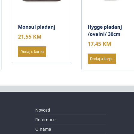
Monsul pladanj
Hygge pladanj
/ovalni/ 30cm
21,55
KM
17,45
KM
Dodaj u korpu
Dodaj u korpu
Novosti
Reference
O nama