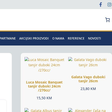
Pretraga
APARTMANE
AKCIJSKI PROIZVODI
O NAMA
REFERENCE
NOVOSTI
Galata Vago duboki
tanjir 26cm
Luca Mosaic Banquet
tanjir duboki 24cm
23,80
KM
/270cc/
15,50
KM