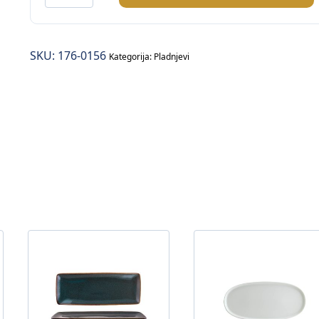
pladanj
količina
SKU:
176-0156
Kategorija:
Pladnjevi