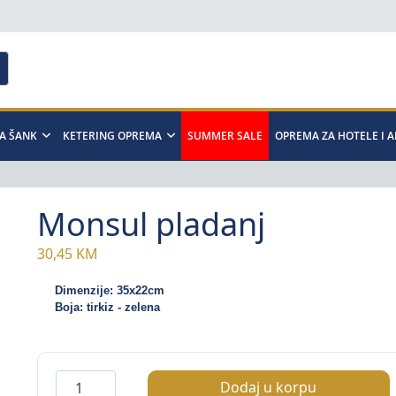
A ŠANK
KETERING OPREMA
SUMMER SALE
OPREMA ZA HOTELE I 
Monsul pladanj
30,45
KM
Dimenzije: 35x22cm
Boja: tirkiz - zelena
Monsul
Dodaj u korpu