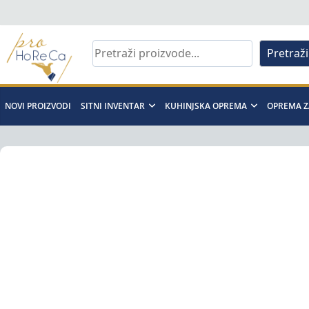
Skip
to
content
Pretraži
Pro
Horeca
NOVI PROIZVODI
SITNI INVENTAR
KUHINJSKA OPREMA
OPREMA Z
d.o.o
Pro
Horeca
d.o.o