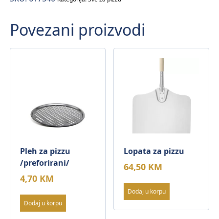
količina
Povezani proizvodi
Pleh za pizzu
Lopata za pizzu
/preforirani/
64,50
KM
4,70
KM
Dodaj u korpu
Dodaj u korpu