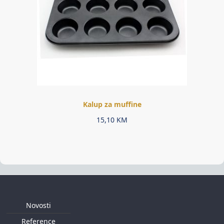
Kalup za muffine
15,10
KM
Novosti
Reference