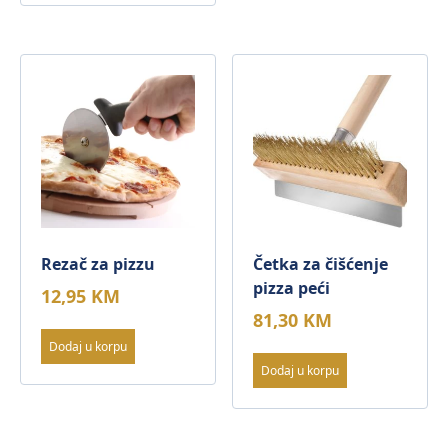
Rezač za pizzu
Četka za čišćenje
pizza peći
12,95
KM
81,30
KM
Dodaj u korpu
Dodaj u korpu