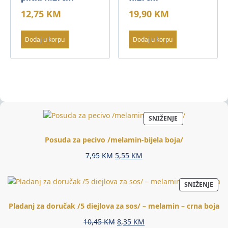
12,75
KM
19,90
KM
Dodaj u korpu
Dodaj u korpu
PROIZVOD
SNIŽENJE
NA
AKCIJI
Posuda za pecivo /melamin-bijela boja/
Original
Current
7,95
KM
5,55
KM
price
price
was:
is:
PRO
SNIŽENJE
7,95 KM.
5,55 KM.
NA
AKCI
Pladanj za doručak /5 diejlova za sos/ – melamin – crna boja
Original
Current
10,45
KM
8,35
KM