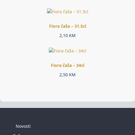
price
price
was:
is:
10,45 KM.
8,35 KM.
Fiora čaša – 31.5cl
2,10
KM
Fiora čaša – 34cl
2,50
KM
Novosti