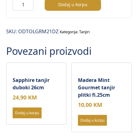
Odette
Dodaj u korpu
Olive
Gourmet
tanjir
SKU:
ODTOLGRM21DZ
plitki
Kategorija:
Tanjiri
fi.21cm
Povezani proizvodi
količina
Sapphire tanjir
Madera Mint
duboki 26cm
Gourmet tanjir
plitki fi.25cm
24,90
KM
10,00
KM
Dodaj u korpu
Dodaj u korpu