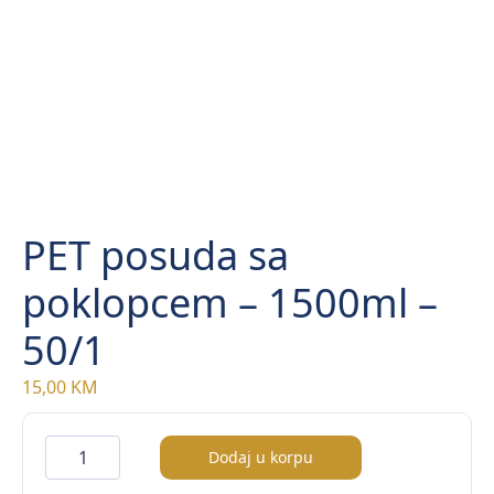
PET posuda sa
poklopcem – 1500ml –
50/1
15,00
KM
PET
Dodaj u korpu
posuda