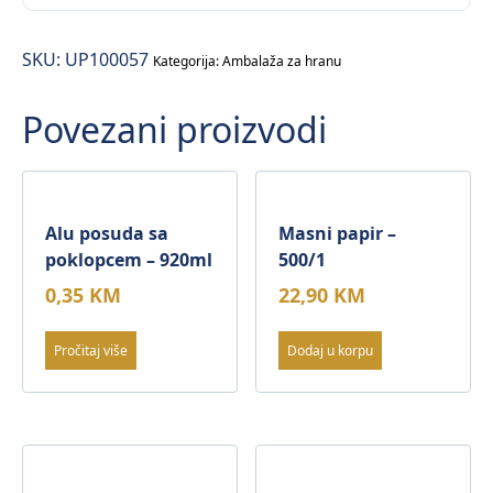
sa
poklopcem
SKU:
UP100057
–
Kategorija:
Ambalaža za hranu
1500ml
Povezani proizvodi
–
50/1
količina
Alu posuda sa
Masni papir –
poklopcem – 920ml
500/1
0,35
KM
22,90
KM
Pročitaj više
Dodaj u korpu