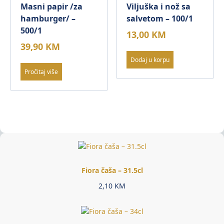
Masni papir /za
Viljuška i nož sa
hamburger/ –
salvetom – 100/1
500/1
13,00
KM
39,90
KM
Dodaj u korpu
Pročitaj više
Fiora čaša – 31.5cl
2,10
KM