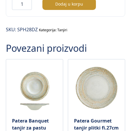
Sapphire
Dodaj u korpu
tanjir
plitki
fi.28cm
SKU:
SPH28DZ
količina
Kategorija:
Tanjiri
Povezani proizvodi
Patera Banquet
Patera Gourmet
tanjir za pastu
tanjir plitki fi.27cm