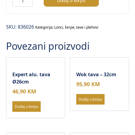
Dodaj u korpu
sa
poklopcem
–
SKU:
836026
5lt
Kategorija:
Lonci, šerpe, tave i plehovi
količina
Povezani proizvodi
Expert alu. tava
Wok tava – 32cm
Ø26cm
95,90
KM
46,90
KM
Dodaj u korpu
Dodaj u korpu