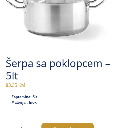
Šerpa sa poklopcem –
5lt
83,35
KM
Zapremina: 5lt
Materijal: Inox
Šerpa