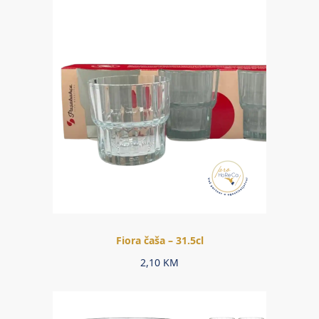
Fiora čaša – 31.5cl
2,10
KM