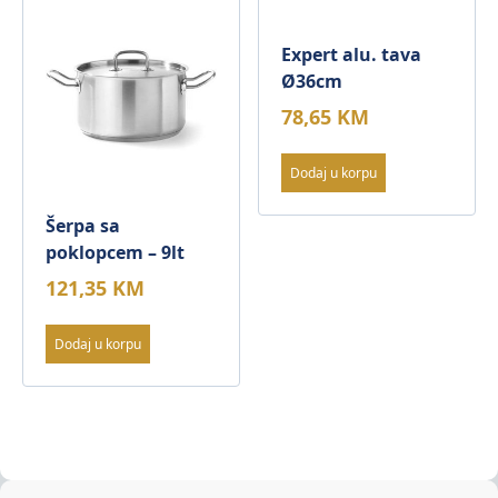
Expert alu. tava
Ø36cm
78,65
KM
Dodaj u korpu
Šerpa sa
poklopcem – 9lt
121,35
KM
Dodaj u korpu