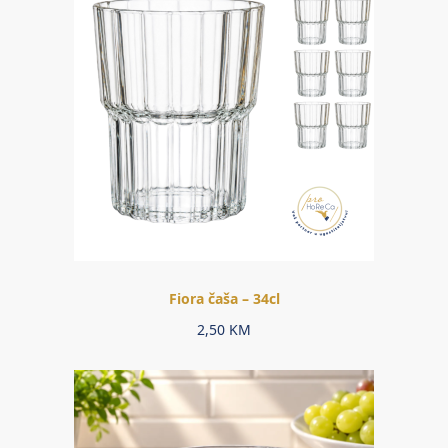
Fiora čaša – 34cl
2,50
KM