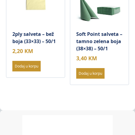
2ply salveta – bež
Soft Point salveta –
boja (33×33) – 50/1
tamno zelena boja
(38×38) – 50/1
2,20
KM
3,40
KM
Dodaj u korpu
Dodaj u korpu