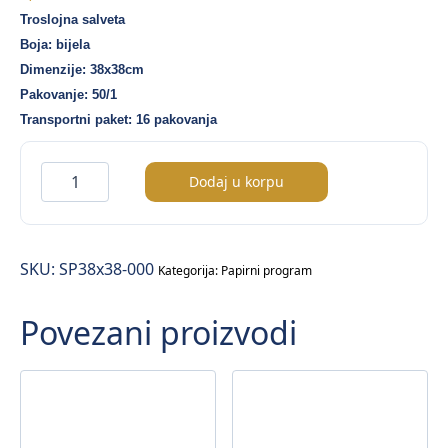
Troslojna salveta
Boja: bijela
Dimenzije: 38x38cm
Pakovanje: 50/1
Transportni paket: 16 pakovanja
Soft
Dodaj u korpu
Point
salveta
–
SKU:
SP38x38-000
bijela
Kategorija:
Papirni program
boja
Povezani proizvodi
(38×38)
–
50/1
količina