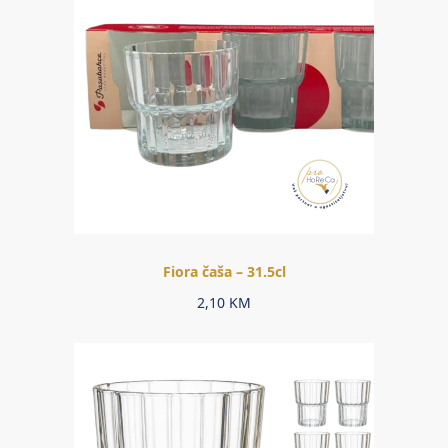
Fiora čaša – 31.5cl
2,10
KM