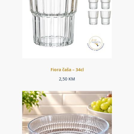
Fiora čaša – 34cl
2,50
KM