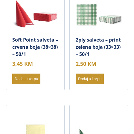
Soft Point salveta –
2ply salveta – print
crvena boja (38×38)
zelena boja (33×33)
– 50/1
– 50/1
3,45
KM
2,50
KM
Dodaj u korpu
Dodaj u korpu