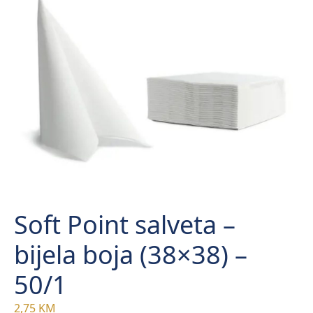
Soft Point salveta –
bijela boja (38×38) –
50/1
2,75
KM